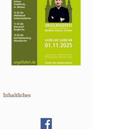
Inhaltliches
c/o Matthias Schlenker
Gehrener Wiesenweg 16
98694 Ilmenau OT Gehren