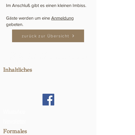
Im Anschluß gibt es einen kleinen Imbiss.
Gäste werden um eine
Anmeldung
gebeten.​
zurück zur Übersicht
Inhaltliches
c/o Matthias Schlenker
Gehrener Wiesenweg 16
98694 Ilmenau OT Gehren
WhatsApp
Newsletter
Formales